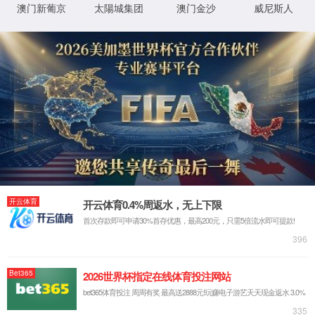
集团介绍
董事长致辞
发展历程
企
我们感恩于时代的馈赠，也一直在思考和探索，我们能为这