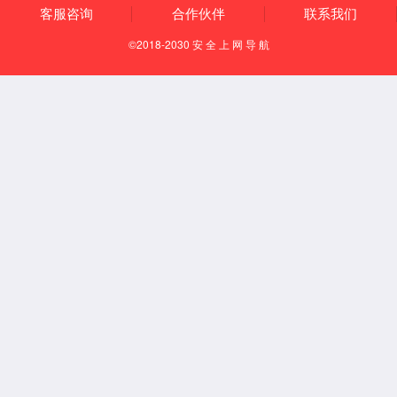
如今，面对新的征途，我们将更加坚毅，更有作为。“树
员工梦想”的愿景不会变，我们将一如既往地打造人们期待的
造人们值得信赖的企业文化，创造人们恒久信任的888腾博会事
关于我们
关于888腾博会
新闻中心
集团介绍
腾博888诚信为本官