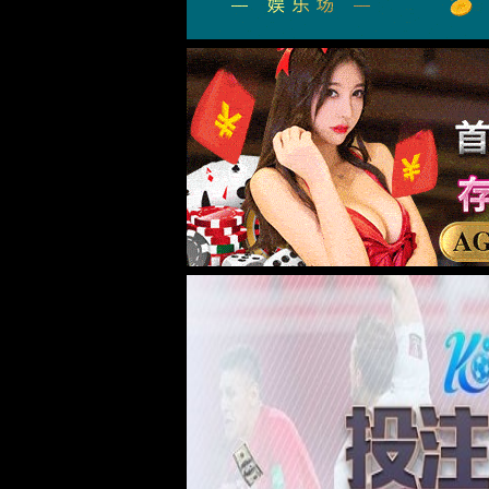
联系方式
在线留言