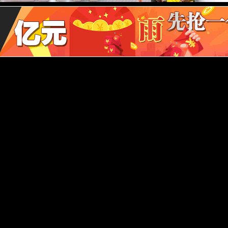
在线留言
Online message
提交留言