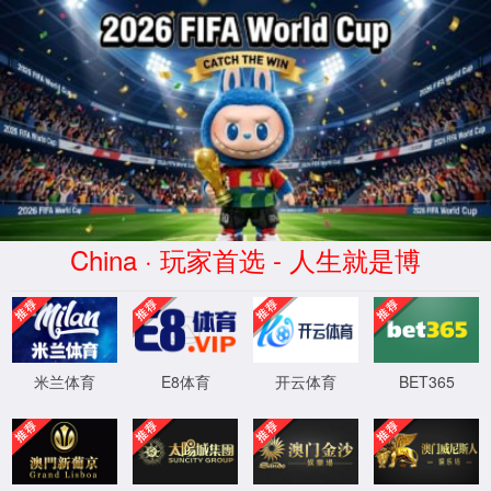
关于888腾博会
新闻中心
产品服务
项目开发
加入888腾博会
联系我们