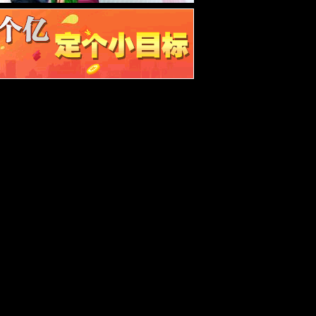
发
联系我们
关于我们
目
联系方式
目
在线留言