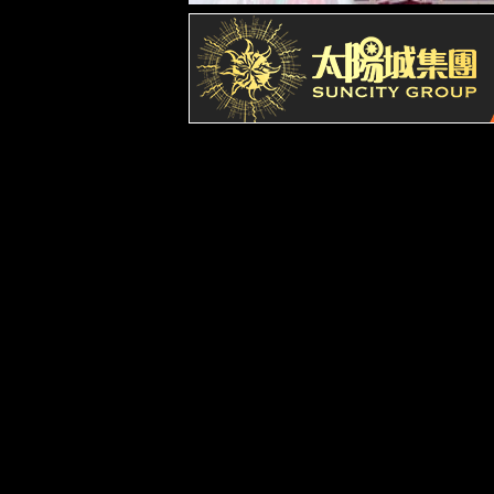
关于888腾
集团介绍
董事长致辞
发展历程
企业文化
社会责任
合作伙伴