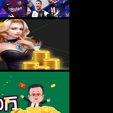
首页
关于888腾博会
社会责任
>
>
的初心。
情等捐款百万余元，获得社会各界一致好评。