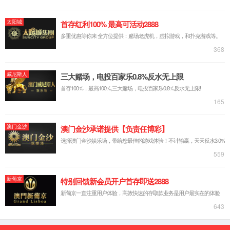
上一条：
办公室
返回列表
下一条：无