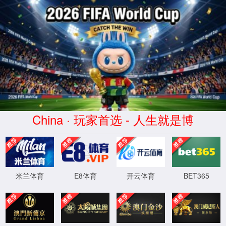
关于888腾博会
新闻中心
产品服务
项目开发
加入888腾博会
联系我们