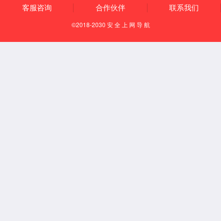
随着全场齐声10秒倒计时，年会由一支大气华丽的《盛世滨
湖》的舞蹈隆重拉开序幕。该节目以优美舒展的舞姿与昂扬向上的演
绎瞬间点亮全场，不仅展现了888腾博会人自信优雅的风采，更寄托
了对新一年繁荣发展、共赴盛世的美好祝愿。
回顾展望&领导致辞