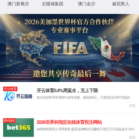
腾博888诚信为本官方网站
行业前沿
“888腾博会暖巾帼，工会伴芳